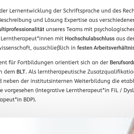
der Lernentwicklung der Schriftsprache und des Rech
 Beschreibung und Lösung Expertise aus verschieden
ltiprofessionalität
unseres Teams mit psychologische
d Lerntherapeut*innen mit
Hochschulabschluss
aus den
ssenschaft, ausschließlich in
festen Arbeitsverhältni
 für Fortbildungen orientiert sich an der
Berufsord
h dem
BLT
. Als lerntherapeutische Zusatzqualifikat
 neben der institutsinternen Weiterbildung die etabl
 vorgesehen (Integrative Lerntherapeut*in FiL / Dys
apeut*in BDP).