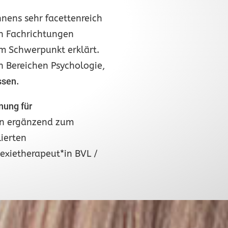
nens sehr facettenreich
en Fachrichtungen
m Schwerpunkt erklärt.
 Bereichen Psychologie,
ssen
.
nung für
ion ergänzend zum
ierten
lexietherapeut*in BVL /