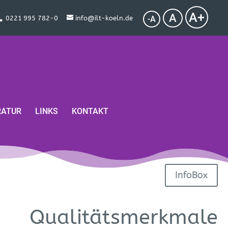
Schri
A
Schrift
A
Schrift
0221 995 782-0
info@ilt-koeln.de
A
Größe
100%.
Kleiner.
RATUR
LINKS
KONTAKT
InfoBox
Qualitätsmerkmale