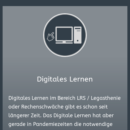
Digitales Lernen
Digitales Lernen im Bereich LRS / Legasthenie
oder Rechenschwäche gibt es schon seit
längerer Zeit. Das Digitale Lernen hat aber
gerade in Pandemiezeiten die notwendige